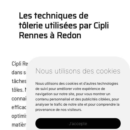
Les techniques de
tôlerie utilisées par Cipli
Rennes à Redon
Cipli Rennes utilise les meilleures méthodes
Nous utilisons des cookies
dans ses services experts de tôlerie Redon, des
tâches simples aux fabrications complexes de
Nous utilisons des cookies et d'autres technologies
tôles. Notre équipe de spécialistes utilise sa
de suivi pour améliorer votre expérience de
navigation sur notre site, pour vous montrer un
connaissance de l'industrie pour traiter
contenu personnalisé et des publicités ciblées, pour
analyser le trafic de notre site et pour comprendre la
efficacement toute une gamme de métaux, en
provenance de nos visiteurs.
optimisant leur efficacité pour passer de la
matière première au produit poli. Les garages
J'accepte