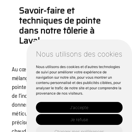
Savoir-faire et
techniques de pointe
dans notre tôlerie à
Laval
Nous utilisons des cookies
Nous utilisons des cookies et d'autres technologies
Au cœur de notre tôlerie Laval se trouve un
de suivi pour améliorer votre expérience de
mélange unique d'expertise et de techniques de
navigation sur notre site, pour vous montrer un
contenu personnalisé et des publicités ciblées, pour
pointe qui nous positionne en tant que leader
analyser le trafic de notre site et pour comprendre la
provenance de nos visiteurs.
de l'industrie. Nos collaborateurs qualifiés
donnent vie aux métaux, les façonnent
J'accepte
méticuleusement pour produire des pièces
Je refuse
précises et durables. La maîtrise de la
chaudronnerie et de l'usinage, combinée à la
Changer mes préférences