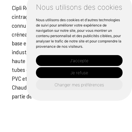
Nous utilisons des cookies
Cipli Rennes est très fière de ses services de
cintrage de tubes à Laval. Affectueusement
Nous utilisons des cookies et d'autres technologies
connu sous le nom de "Cintrage Laval", ce
de suivi pour améliorer votre expérience de
navigation sur notre site, pour vous montrer un
créneau fait partie de nos compétences de
contenu personnalisé et des publicités ciblées, pour
analyser le trafic de notre site et pour comprendre la
base et trouve son application dans diverses
provenance de nos visiteurs.
industries. S'appuyant sur des machines de
haute technologie, l'équipe prend en charge des
J'accepte
tubes de matériaux tels que l'aluminium et le
Je refuse
PVC et les cintre avec précision et expertise.
Changer mes préférences
Chaudronnerie, tolérance et soudure font
partie de ce processus d'usinage délicat. En se
tenant au courant des dernières actualités et
avancées dans le domaine, Cipli Rennes
continue à placer la barre très haut dans
l'Ouest de la France. Pour les devis, contactez-