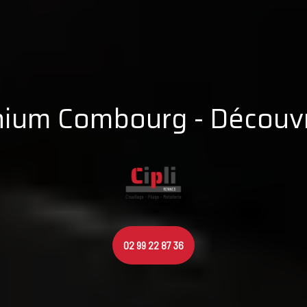
nium Combourg - Découvr
02 99 22 87 36